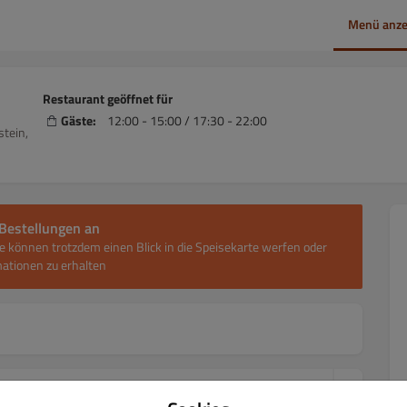
Menü anze
Restaurant geöffnet für
Gäste:
12:00 - 15:00 / 17:30 - 22:00
tein,
Bestellungen an
e können trotzdem einen Blick in die Speisekarte werfen oder
ationen zu erhalten
PPENGLÜCK
TRADITION ZUM DIPPEN
DER GESCHMACK DER FERN