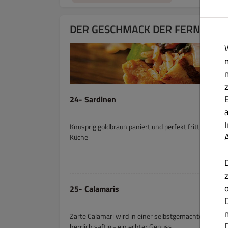
DER GESCHMACK DER FERNE
24- Sardinen
Knusprig goldbraun paniert und perfekt frittiert, zar
Küche
25- Calamaris
Zarte Calamari wird in einer selbstgemachten Panade 
herrlich saftig - ein echter Genuss