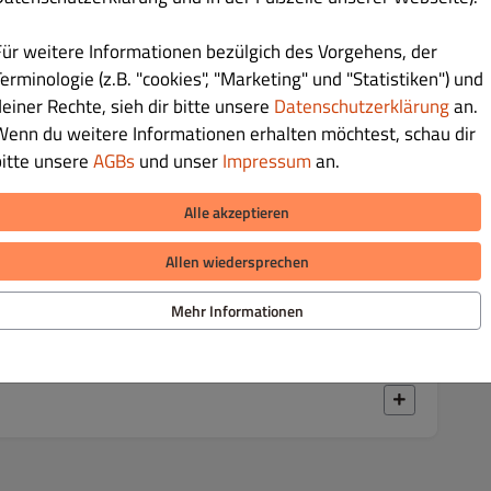
Für weitere Informationen bezülgich des Vorgehens, der
erminologie (z.B. "cookies", "Marketing" und "Statistiken") und
deiner Rechte, sieh dir bitte unsere
Datenschutzerklärung
an.
€ 13.90
Wenn du weitere Informationen erhalten möchtest, schau dir
bitte unsere
AGBs
und unser
Impressum
an.
 Zwiebeln, Knoblauch & frischen Paprika verfeinert mit
m Feta Käse
Alle akzeptieren
Allen wiedersprechen
€ 12.90
Mehr Informationen
rzmischung, perfekt gegrillt – ein aromatischer Genuss