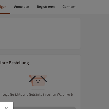
igen
Anmelden
Registrieren
German
Ihre Bestellung
Lege Gerichte und Getränke in deinen Warenkorb.
E
FETA IM RAMPENLICHT
FRISCHE VIELFALT
DAS GEWISSE E
X