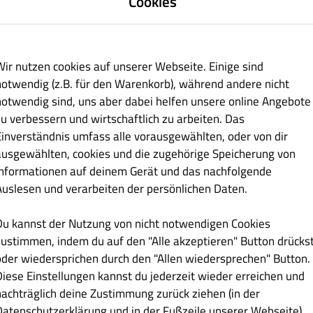
Cookies
Wir nutzen cookies auf unserer Webseite. Einige sind
notwendig (z.B. für den Warenkorb), während andere nicht
notwendig sind, uns aber dabei helfen unsere online Angebote
zu verbessern und wirtschaftlich zu arbeiten. Das
Einverständnis umfass alle vorausgewählten, oder von dir
€ 10.90
ausgewählten, cookies und die zugehörige Speicherung von
Informationen auf deinem Gerät und das nachfolgende
t und saftig im Geschmack. Ein echter Klassiker der mediterranen
Auslesen und verarbeiten der persönlichen Daten.
Du kannst der Nutzung von nicht notwendigen Cookies
zustimmen, indem du auf den "Alle akzeptieren" Button drücks
oder wiedersprichen durch den "Allen wiedersprechen" Button.
€ 10.90
Diese Einstellungen kannst du jederzeit wieder erreichen und
nachträglich deine Zustimmung zurück ziehen (in der
gewälzt und perfekt goldbraun filtriert. Außen knusprig, innen
Datenschutzerklärung und in der Fußzeile unserer Webseite).