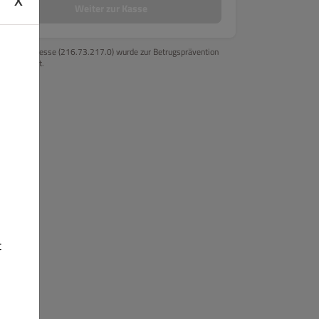
Weiter zur Kasse
Ihre IP-Adresse (216.73.217.0) wurde zur Betrugsprävention
gespeichert.
t