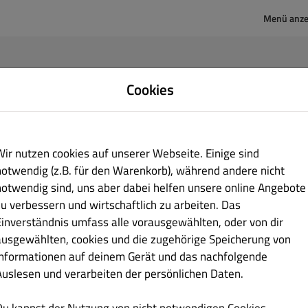
Menü anze
nto-Passwort zurücksetzen
Cookies
il-Adresse, die du zur Anmeldung bei deinem Konto verwendest. Wir senden
 E-Mail mit einem neuen Passwort.
Wir nutzen cookies auf unserer Webseite. Einige sind
notwendig (z.B. für den Warenkorb), während andere nicht
notwendig sind, uns aber dabei helfen unsere online Angebote
zu verbessern und wirtschaftlich zu arbeiten. Das
Anmeldung
Passwort zurücksetz
Einverständnis umfass alle vorausgewählten, oder von dir
ausgewählten, cookies und die zugehörige Speicherung von
Informationen auf deinem Gerät und das nachfolgende
Auslesen und verarbeiten der persönlichen Daten.