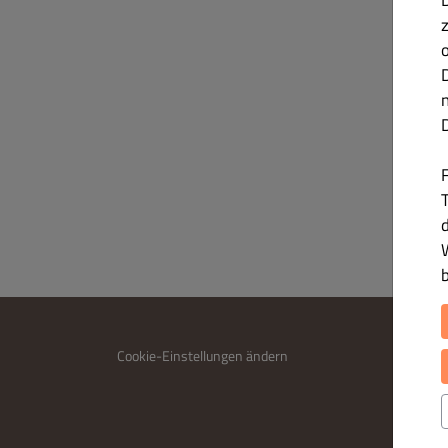
T
INFO
Cookie-Einstellungen ändern
Kontakt
Datensc
Allgem
Impres